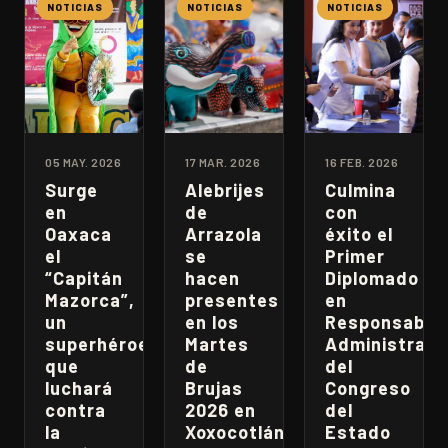
NOTICIAS
NOTICIAS
NOTICIAS
05 MAY. 2026
17 MAR. 2026
16 FEB. 2026
Surge
Alebrijes
Culmina
en
de
con
Oaxaca
Arrazola
éxito el
el
se
Primer
“Capitán
hacen
Diplomado
Mazorca”,
presentes
en
un
en los
Responsabili
superhéroe
Martes
Administrati
que
de
del
luchará
Brujas
Congreso
contra
2026 en
del
la
Xoxocotlán
Estado