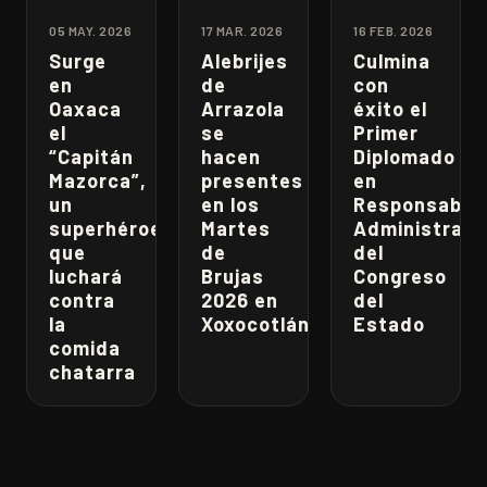
05 MAY. 2026
17 MAR. 2026
16 FEB. 2026
Surge
Alebrijes
Culmina
en
de
con
Oaxaca
Arrazola
éxito el
el
se
Primer
“Capitán
hacen
Diplomado
Mazorca”,
presentes
en
un
en los
Responsabili
superhéroe
Martes
Administrati
que
de
del
luchará
Brujas
Congreso
contra
2026 en
del
la
Xoxocotlán
Estado
comida
chatarra