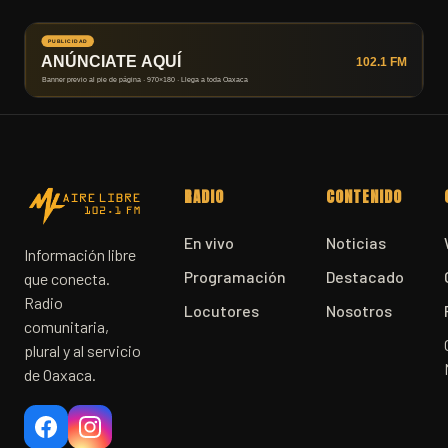
RADIO
CONTENIDO
En vivo
Noticias
Información libre
Programación
Destacado
que conecta.
Radio
Locutores
Nosotros
comunitaria,
plural y al servicio
de Oaxaca.