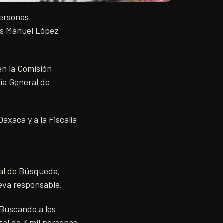
personas
rés Manuel López
en la Comisión
lía General de
axaca y a la Fiscalía
tal de Búsqueda,
ueva responsable.
Buscando a los
tal de 3 mil personas