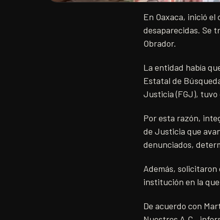
En Oaxaca, inició el
desaparecidas. Se t
Obrador.
La entidad había qu
Estatal de Búsqueda,
Justicia (FGJ), tuvo
Por esta razón, inte
de Justicia que avan
denunciados, deter
Además, solicitaron
institución en la qu
De acuerdo con Mart
Nuestros A.C., infor