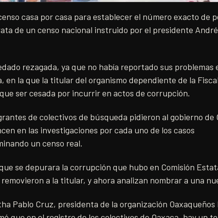
 censo casa por casa para establecer el número exacto de 
rata de un censo nacional instruido por el presidente And
edado rezagada, ya que no había reportado sus problemas 
 en la que la titular del organismo dependiente de la Fisca
 que ser cesada por incurrir en actos de corrupción.
grantes de colectivos de búsqueda pidieron al gobierno de O
cen en las investigaciones por cada uno de los casos
minando un censo real.
 que se depurara la corrupción que hubo en Comisión Esta
e removieron a la titular, y ahora analizan nombrar a una n
ha Pablo Cruz, presidenta de la organización Oaxaqueños 
mó que en el registro de los colectivos de Oaxaca, hay un to