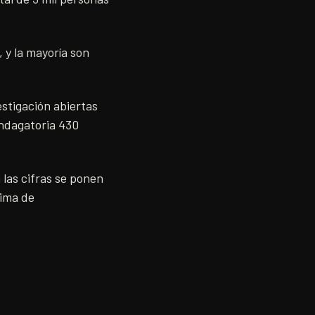
, y la mayoría son
stigación abiertas
indagatoria 430
 las cifras se ponen
tima de