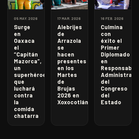
05 MAY. 2026
17 MAR. 2026
16 FEB. 2026
Surge
Alebrijes
Culmina
en
de
con
Oaxaca
Arrazola
éxito el
el
se
Primer
“Capitán
hacen
Diplomado
Mazorca”,
presentes
en
un
en los
Responsabili
superhéroe
Martes
Administrati
que
de
del
luchará
Brujas
Congreso
contra
2026 en
del
la
Xoxocotlán
Estado
comida
chatarra