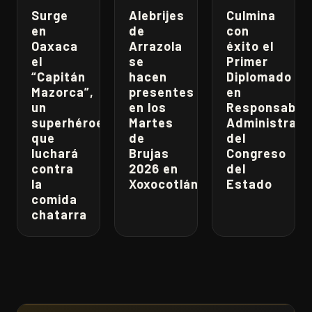
Surge
Alebrijes
Culmina
en
de
con
Oaxaca
Arrazola
éxito el
el
se
Primer
“Capitán
hacen
Diplomado
Mazorca”,
presentes
en
un
en los
Responsabili
superhéroe
Martes
Administrati
que
de
del
luchará
Brujas
Congreso
contra
2026 en
del
la
Xoxocotlán
Estado
comida
chatarra