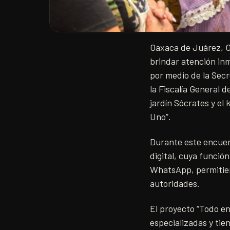
Oaxaca de Juárez, Oa
brindar atención inm
por medio de la Secr
la Fiscalía General d
jardín Sócrates y e
Uno”.
Durante este encuen
digital, cuya funció
WhatsApp, permitien
autoridades.
El proyecto “Todo en
especializadas y tien