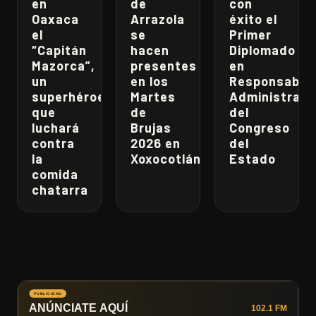
en
de
con
Oaxaca
Arrazola
éxito el
el
se
Primer
“Capitán
hacen
Diplomado
Mazorca”,
presentes
en
un
en los
Responsabili
superhéroe
Martes
Administrati
que
de
del
luchará
Brujas
Congreso
contra
2026 en
del
la
Xoxocotlán
Estado
comida
chatarra