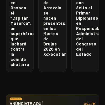
en
de
con
Oaxaca
Arrazola
éxito el
el
se
Primer
“Capitán
hacen
Diplomado
Mazorca”,
presentes
en
un
en los
Responsabili
superhéroe
Martes
Administrati
que
de
del
luchará
Brujas
Congreso
contra
2026 en
del
la
Xoxocotlán
Estado
comida
chatarra