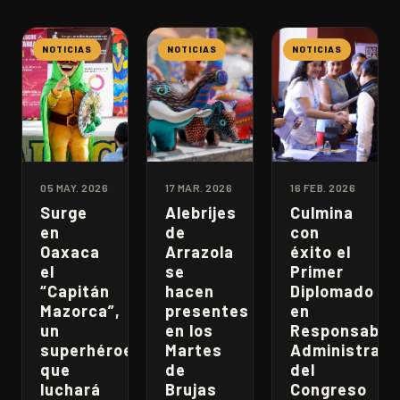
NOTICIAS
NOTICIAS
NOTICIAS
05 MAY. 2026
17 MAR. 2026
16 FEB. 2026
Surge
Alebrijes
Culmina
en
de
con
Oaxaca
Arrazola
éxito el
el
se
Primer
“Capitán
hacen
Diplomado
Mazorca”,
presentes
en
un
en los
Responsabili
superhéroe
Martes
Administrati
que
de
del
luchará
Brujas
Congreso