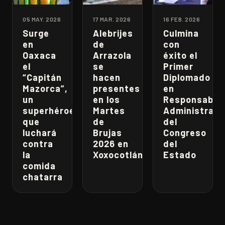
05 MAY. 2026
17 MAR. 2026
16 FEB. 2026
Surge
Alebrijes
Culmina
en
de
con
Oaxaca
Arrazola
éxito el
el
se
Primer
“Capitán
hacen
Diplomado
Mazorca”,
presentes
en
un
en los
Responsabili
superhéroe
Martes
Administrati
que
de
del
luchará
Brujas
Congreso
contra
2026 en
del
la
Xoxocotlán
Estado
comida
chatarra