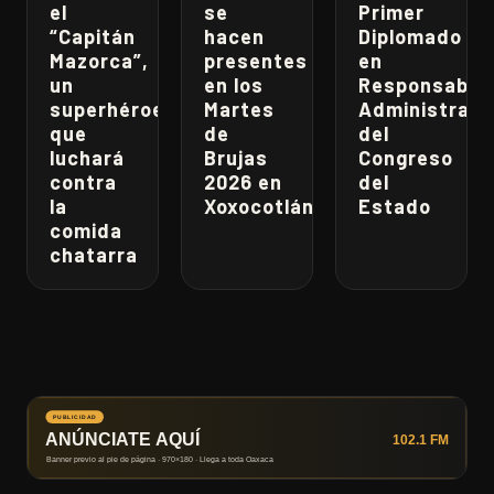
el
se
Primer
“Capitán
hacen
Diplomado
Mazorca”,
presentes
en
un
en los
Responsabili
superhéroe
Martes
Administrati
que
de
del
luchará
Brujas
Congreso
contra
2026 en
del
la
Xoxocotlán
Estado
comida
chatarra