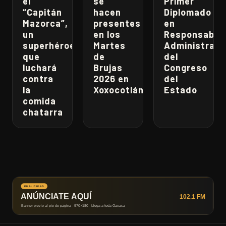
el
se
Primer
“Capitán
hacen
Diplomado
Mazorca”,
presentes
en
un
en los
Responsabili
superhéroe
Martes
Administrati
que
de
del
luchará
Brujas
Congreso
contra
2026 en
del
la
Xoxocotlán
Estado
comida
chatarra