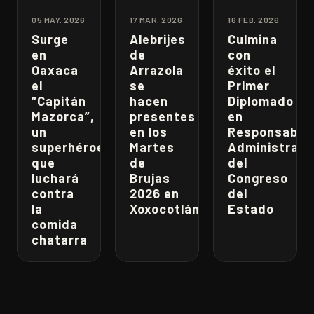
05 MAY. 2026
17 MAR. 2026
16 FEB. 2026
Surge
Alebrijes
Culmina
en
de
con
Oaxaca
Arrazola
éxito el
el
se
Primer
“Capitán
hacen
Diplomado
Mazorca”,
presentes
en
un
en los
Responsabili
superhéroe
Martes
Administrati
que
de
del
luchará
Brujas
Congreso
contra
2026 en
del
la
Xoxocotlán
Estado
comida
chatarra