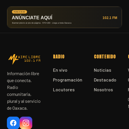
RADIO
CONTENIDO
En vivo
Noticias
Información libre
Programación
Destacado
que conecta.
Radio
Locutores
Nosotros
comunitaria,
plural y al servicio
de Oaxaca.