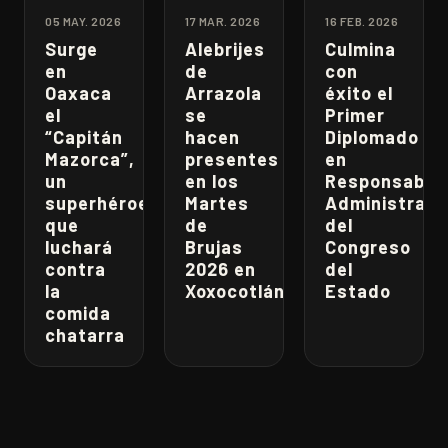
05 MAY. 2026
17 MAR. 2026
16 FEB. 2026
Surge
Alebrijes
Culmina
en
de
con
Oaxaca
Arrazola
éxito el
el
se
Primer
“Capitán
hacen
Diplomado
Mazorca”,
presentes
en
un
en los
Responsabili
superhéroe
Martes
Administrati
que
de
del
luchará
Brujas
Congreso
contra
2026 en
del
la
Xoxocotlán
Estado
comida
chatarra