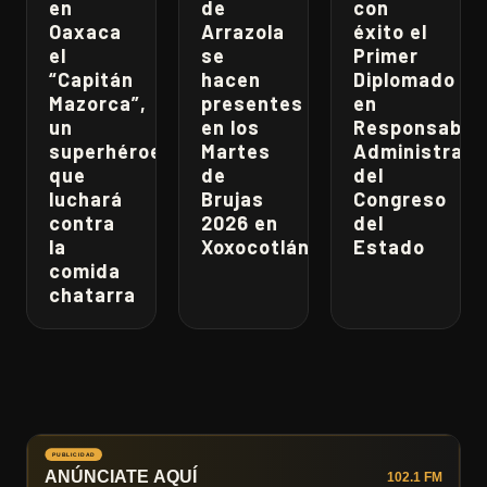
en
de
con
Oaxaca
Arrazola
éxito el
el
se
Primer
“Capitán
hacen
Diplomado
Mazorca”,
presentes
en
un
en los
Responsabili
superhéroe
Martes
Administrati
que
de
del
luchará
Brujas
Congreso
contra
2026 en
del
la
Xoxocotlán
Estado
comida
chatarra