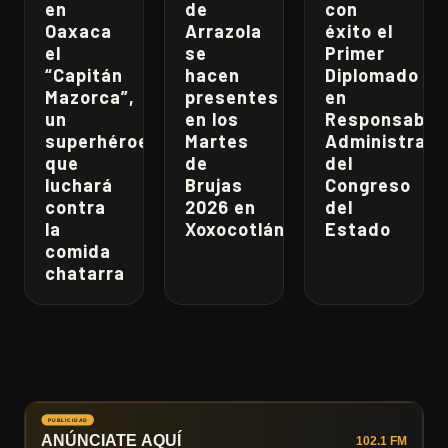
en
de
con
Oaxaca
Arrazola
éxito el
el
se
Primer
“Capitán
hacen
Diplomado
Mazorca”,
presentes
en
un
en los
Responsabili
superhéroe
Martes
Administrati
que
de
del
luchará
Brujas
Congreso
contra
2026 en
del
la
Xoxocotlán
Estado
comida
chatarra