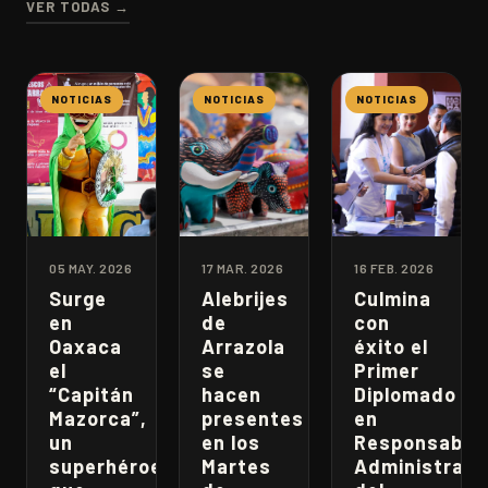
VER TODAS →
NOTICIAS
NOTICIAS
NOTICIAS
05 MAY. 2026
17 MAR. 2026
16 FEB. 2026
Surge
Alebrijes
Culmina
en
de
con
Oaxaca
Arrazola
éxito el
el
se
Primer
“Capitán
hacen
Diplomado
Mazorca”,
presentes
en
un
en los
Responsabili
superhéroe
Martes
Administrati