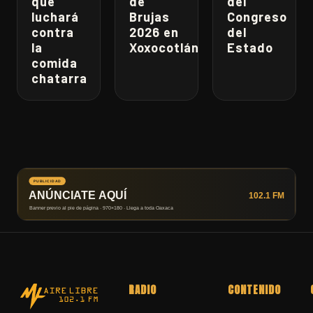
que
de
del
luchará
Brujas
Congreso
contra
2026 en
del
la
Xoxocotlán
Estado
comida
chatarra
RADIO
CONTENIDO