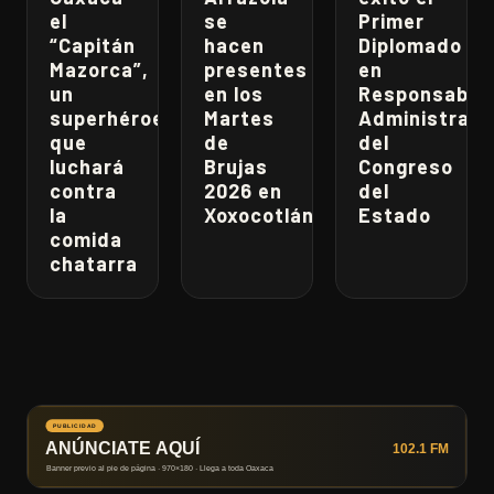
el
se
Primer
“Capitán
hacen
Diplomado
Mazorca”,
presentes
en
un
en los
Responsabili
superhéroe
Martes
Administrati
que
de
del
luchará
Brujas
Congreso
contra
2026 en
del
la
Xoxocotlán
Estado
comida
chatarra