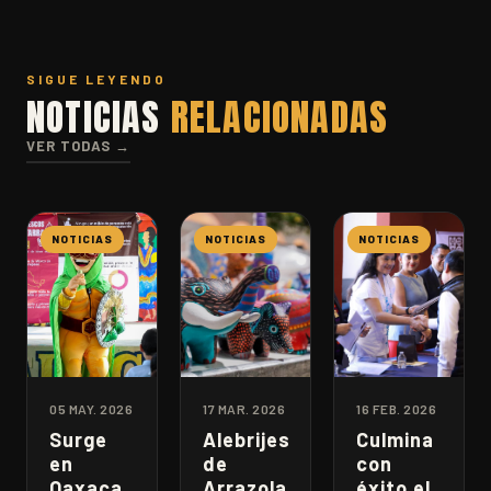
SIGUE LEYENDO
NOTICIAS
RELACIONADAS
VER TODAS →
NOTICIAS
NOTICIAS
NOTICIAS
05 MAY. 2026
17 MAR. 2026
16 FEB. 2026
Surge
Alebrijes
Culmina
en
de
con
Oaxaca
Arrazola
éxito el