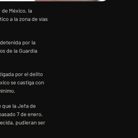
 de México, la
ico a la zona de vías
 detenida por la
os de la Guardia
igada por el delito
xico se castiga con
mínimo.
e que la Jefa de
pasado 7 de enero,
lecida, pudieran ser