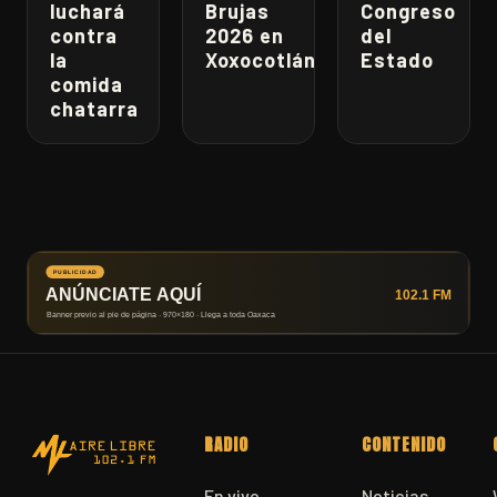
luchará
Brujas
Congreso
contra
2026 en
del
la
Xoxocotlán
Estado
comida
chatarra
RADIO
CONTENIDO
En vivo
Noticias