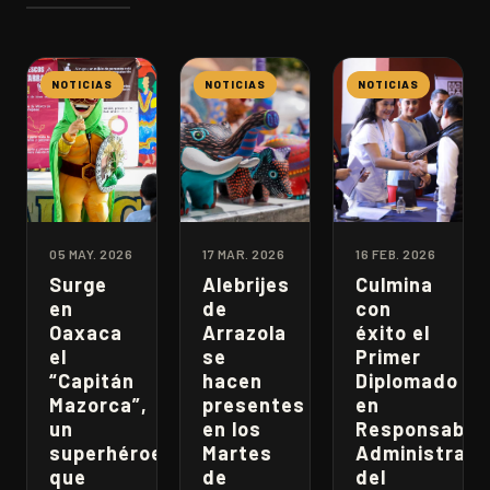
NOTICIAS
NOTICIAS
NOTICIAS
05 MAY. 2026
17 MAR. 2026
16 FEB. 2026
Surge
Alebrijes
Culmina
en
de
con
Oaxaca
Arrazola
éxito el
el
se
Primer
“Capitán
hacen
Diplomado
Mazorca”,
presentes
en
un
en los
Responsabili
superhéroe
Martes
Administrati
que
de
del