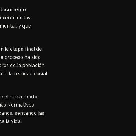
n documento
miento de los
amental, y que
 la etapa final de
te proceso ha sido
ores de la población
 a la realidad social
e el nuevo texto
emas Normativos
icanos, sentando las
ca la vida