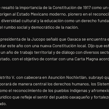
e resaltó la importancia de la Constitución de 1917 como u
 origen al Estado Mexicano moderno, pionero en el reconoci
a diversidad cultural y la educación como un derecho fund
l rumbo social y democrático de la nación.
 presidenta de la Jucopo señaló que Oaxaca se encuentra en
ntar este año con una nueva Constitución local. Dijo que es
un año de trabajo territorial y de diálogo con diversos sect
estado, con el objetivo de contar con una Carta Magna acorde
istrito V, con cabecera en Asunción Nochixtlán, subrayó qu
rporará de manera central los derechos humanos, los Sist
 como el reconocimiento de los pueblos indígenas y afromex
rídico que refleje el sentir del pueblo oaxaqueño y fortalez
ado.