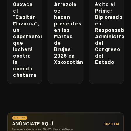
Oaxaca
Arrazola
éxito el
el
se
Primer
“Capitán
hacen
Diplomado
Mazorca”,
presentes
en
un
en los
Responsabili
superhéroe
Martes
Administrati
que
de
del
luchará
Brujas
Congreso
contra
2026 en
del
la
Xoxocotlán
Estado
comida
chatarra