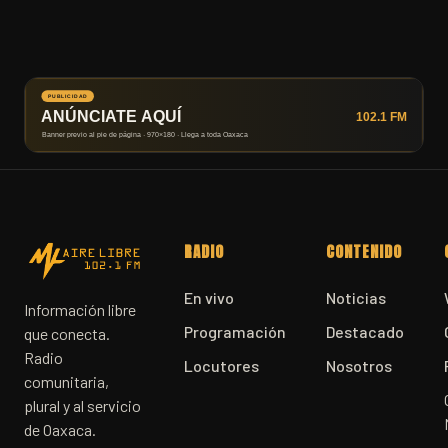
RADIO
CONTENIDO
En vivo
Noticias
Información libre
Programación
Destacado
que conecta.
Radio
Locutores
Nosotros
comunitaria,
plural y al servicio
de Oaxaca.