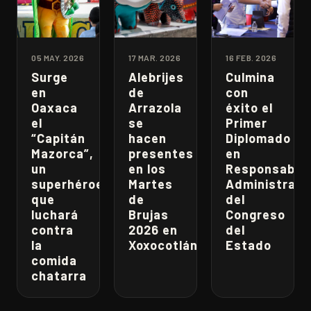
05 MAY. 2026
17 MAR. 2026
16 FEB. 2026
Surge
Alebrijes
Culmina
en
de
con
Oaxaca
Arrazola
éxito el
el
se
Primer
“Capitán
hacen
Diplomado
Mazorca”,
presentes
en
un
en los
Responsabili
superhéroe
Martes
Administrati
que
de
del
luchará
Brujas
Congreso
contra
2026 en
del
la
Xoxocotlán
Estado
comida
chatarra