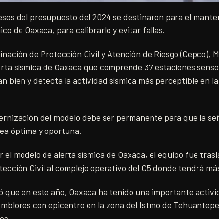
esos del presupuesto del 2024 se destinaron para el mante
co de Oaxaca, para calibrarlo y evitar fallas.
rdinación de Protección Civil y Atención de Riesgo (Cepco),
lerta sísmica de Oaxaca que comprende 37 estaciones sensor
n bien y detecta la actividad sísmica más perceptible en l
ernización del modelo debe ser permanente para que la se
 sea óptima y oportuna.
r el modelo de alerta sísmica de Oaxaca, el equipo fue trasl
ección Civil al complejo operativo del C5 donde tendrá má
ló que en este año, Oaxaca ha tenido una importante activi
temblores con epicentro en la zona del Istmo de Tehuantep
os.