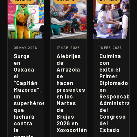
05 MAY. 2026
17 MAR. 2026
16 FEB. 2026
Surge
Alebrijes
Culmina
en
de
con
Oaxaca
Arrazola
éxito el
el
se
Primer
“Capitán
hacen
Diplomado
Mazorca”,
presentes
en
un
en los
Responsabili
superhéroe
Martes
Administrati
que
de
del
luchará
Brujas
Congreso
contra
2026 en
del
la
Xoxocotlán
Estado
comida