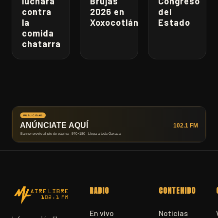
luchará
Brujas
Congreso
contra
2026 en
del
la
Xoxocotlán
Estado
comida
chatarra
RADIO
CONTENIDO
En vivo
Noticias