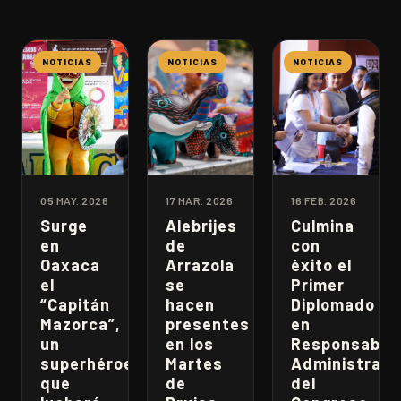
NOTICIAS
NOTICIAS
NOTICIAS
05 MAY. 2026
17 MAR. 2026
16 FEB. 2026
Surge
Alebrijes
Culmina
en
de
con
Oaxaca
Arrazola
éxito el
el
se
Primer
“Capitán
hacen
Diplomado
Mazorca”,
presentes
en
un
en los
Responsabili
superhéroe
Martes
Administrati
que
de
del