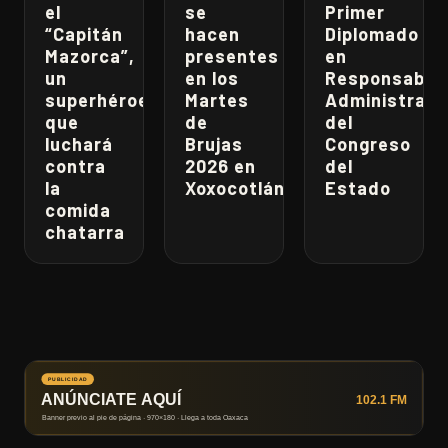
el
se
Primer
“Capitán
hacen
Diplomado
Mazorca”,
presentes
en
un
en los
Responsabili
superhéroe
Martes
Administrati
que
de
del
luchará
Brujas
Congreso
contra
2026 en
del
la
Xoxocotlán
Estado
comida
chatarra