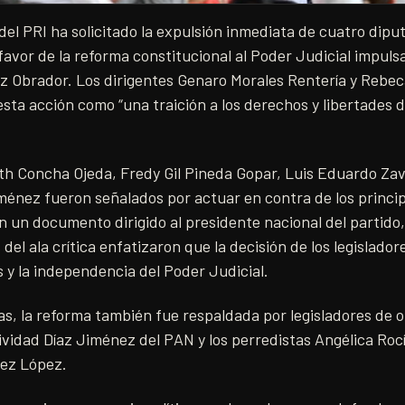
 del PRI ha solicitado la expulsión inmediata de cuatro dipu
 favor de la reforma constitucional al Poder Judicial impuls
 Obrador. Los dirigentes Genaro Morales Rentería y Rebe
esta acción como “una traición a los derechos y libertades d
th Concha Ojeda, Fredy Gil Pineda Gopar, Luis Eduardo Zav
ménez fueron señalados por actuar en contra de los principi
En un documento dirigido al presidente nacional del partid
 del ala crítica enfatizaron que la decisión de los legislado
s y la independencia del Poder Judicial.
as, la reforma también fue respaldada por legisladores de o
ividad Díaz Jiménez del PAN y los perredistas Angélica Roc
dez López.