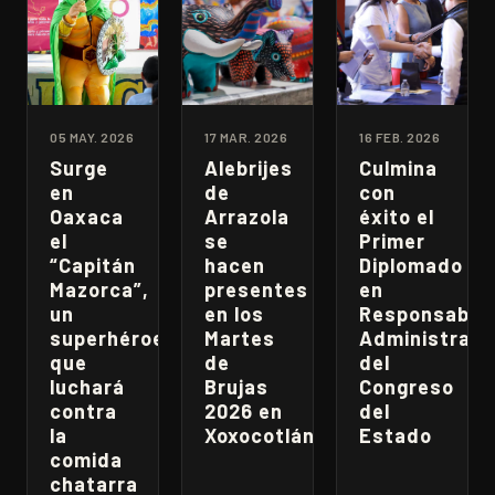
05 MAY. 2026
17 MAR. 2026
16 FEB. 2026
Surge
Alebrijes
Culmina
en
de
con
Oaxaca
Arrazola
éxito el
el
se
Primer
“Capitán
hacen
Diplomado
Mazorca”,
presentes
en
un
en los
Responsabili
superhéroe
Martes
Administrati
que
de
del
luchará
Brujas
Congreso
contra
2026 en
del
la
Xoxocotlán
Estado
comida
chatarra