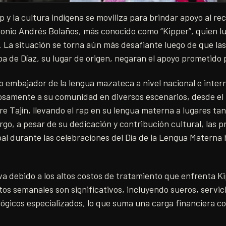
 y la cultura indígena se moviliza para brindar apoyo al r
nio Andrés Bolaños, más conocido como “Kipper”, quien lu
 La situación se torna aún más desafiante luego de que la
a de Díaz, su lugar de origen, negaran el apoyo prometido
 embajador de la lengua mazateca a nivel nacional e intern
osamente a su comunidad en diversos escenarios, desde el 
e Tajín, llevando el rap en su lengua materna a lugares ta
go, a pesar de su dedicación y contribución cultural, las 
pal durante las celebraciones del Día de la Lengua Matern
va debido a los altos costos de tratamiento que enfrenta Ki
tos semanales son significativos, incluyendo sueros, servic
gicos especializados, lo que suma una carga financiera co