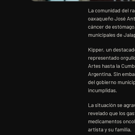
La comunidad del rap
oaxaqueño José Anto
cáncer de estómago.
municipales de Jalap
Kipper, un destacado
representado orgull
Artes hasta la Cumbr
Argentina. Sin embar
del gobierno munici
incumplidas.
La situación se agra
revelado que los gas
medicamentos oncoló
artista y su familia.