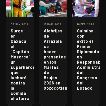
05 MAY. 2026
17 MAR. 2026
16 FEB. 2026
Surge
Alebrijes
Culmina
en
de
con
Oaxaca
Arrazola
éxito el
el
se
Primer
“Capitán
hacen
Diplomado
Mazorca”,
presentes
en
un
en los
Responsabili
superhéroe
Martes
Administrati
que
de
del
luchará
Brujas
Congreso
contra
2026 en
del
la
Xoxocotlán
Estado
comida
chatarra