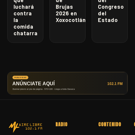
que
de
del
luchará
Brujas
Congreso
contra
2026 en
del
la
Xoxocotlán
Estado
comida
chatarra
RADIO
CONTENIDO