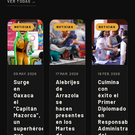
VER TODAS →
NOTICIAS
NOTICIAS
NOTICIAS
05 MAY. 2026
17 MAR. 2026
16 FEB. 2026
Surge
Alebrijes
Culmina
en
de
con
Oaxaca
Arrazola
éxito el
el
se
Primer
“Capitán
hacen
Diplomado
Mazorca”,
presentes
en
un
en los
Responsabili
superhéroe
Martes
Administrati