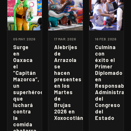
05 MAY. 2026
17 MAR. 2026
16 FEB. 2026
Surge
Alebrijes
Culmina
en
de
con
Oaxaca
Arrazola
éxito el
el
se
Primer
“Capitán
hacen
Diplomado
Mazorca”,
presentes
en
un
en los
Responsabili
superhéroe
Martes
Administrati
que
de
del
luchará
Brujas
Congreso
contra
2026 en
del
la
Xoxocotlán
Estado
comida
chatarra