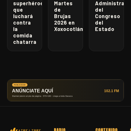
superhéroe
Martes
Administrati
que
de
del
luchará
Brujas
Congreso
contra
2026 en
del
la
Xoxocotlán
Estado
comida
chatarra
RADIO
CONTENIDO