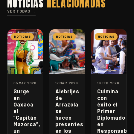
NOTICIAS
RELACIONADAS
VER TODAS →
NOTICIAS
NOTICIAS
NOTICIAS
05 MAY. 2026
17 MAR. 2026
16 FEB. 2026
Surge
Alebrijes
Culmina
en
de
con
Oaxaca
Arrazola
éxito el
el
se
Primer
“Capitán
hacen
Diplomado
Mazorca”,
presentes
en
un
en los
Responsabili