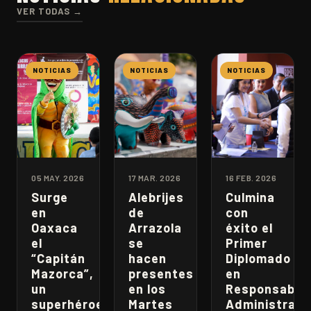
VER TODAS →
NOTICIAS
NOTICIAS
NOTICIAS
05 MAY. 2026
17 MAR. 2026
16 FEB. 2026
Surge
Alebrijes
Culmina
en
de
con
Oaxaca
Arrazola
éxito el
el
se
Primer
“Capitán
hacen
Diplomado
Mazorca”,
presentes
en
un
en los
Responsabili
superhéroe
Martes
Administrati