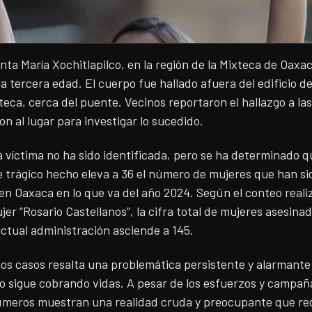
anta María Xochitlapilco, en la región de la Mixteca de Oaxa
a tercera edad. El cuerpo fue hallado afuera del edificio de
eca, cerca del puente. Vecinos reportaron el hallazgo a la
on al lugar para investigar lo sucedido.
 víctima no ha sido identificada, pero se ha determinado 
 trágico hecho eleva a 36 el número de mujeres que han si
 en Oaxaca en lo que va del año 2024. Según el conteo reali
jer “Rosario Castellanos”, la cifra total de mujeres asesin
actual administración asciende a 145.
os casos resalta una problemática persistente y alarmante 
ro sigue cobrando vidas. A pesar de los esfuerzos y campañ
 números muestran una realidad cruda y preocupante que re