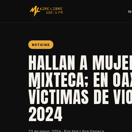
N
NOTICIAS
HALLAN A MUJER
MIXTECA; EN O
VÍCTIMAS DE VI
2024
23 de mayo, 2024
· Por Aire Libre Oaxaca