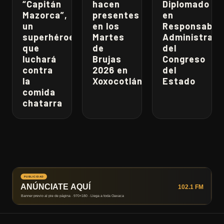
“Capitán
hacen
Diplomado
Mazorca”,
presentes
en
un
en los
Responsabili
superhéroe
Martes
Administrati
que
de
del
luchará
Brujas
Congreso
contra
2026 en
del
la
Xoxocotlán
Estado
comida
chatarra