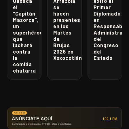
Oaxaca
Arrazola
éxito el
el
se
Primer
“Capitán
hacen
Diplomado
Mazorca”,
presentes
en
un
en los
Responsabili
superhéroe
Martes
Administrati
que
de
del
luchará
Brujas
Congreso
contra
2026 en
del
la
Xoxocotlán
Estado
comida
chatarra