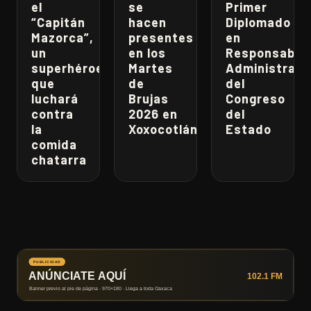
el
se
Primer
“Capitán
hacen
Diplomado
Mazorca”,
presentes
en
un
en los
Responsabili
superhéroe
Martes
Administrati
que
de
del
luchará
Brujas
Congreso
contra
2026 en
del
la
Xoxocotlán
Estado
comida
chatarra