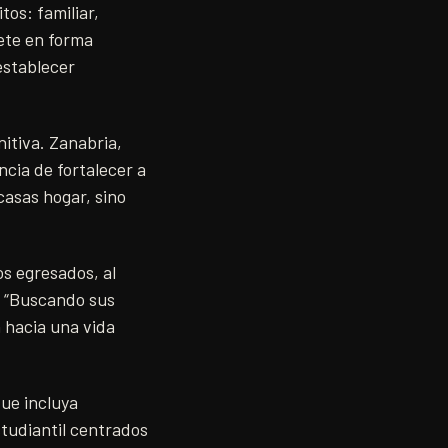
tos: familiar,
mete en forma
establecer
itiva. Zanabria,
cia de fortalecer a
casas hogar, sino
os egresados, al
o “Buscando sus
 hacia una vida
que incluya
tudiantil centrados