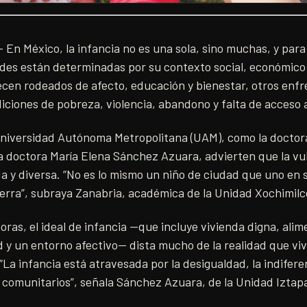
 En México, la infancia no es una sola, sino muchas, y para
ades están determinadas por su contexto social, económico 
ecen rodeados de afecto, educación y bienestar, otros enf
ciones de pobreza, violencia, abandono y falta de acceso 
 Universidad Autónoma Metropolitana (UAM), como la doctor
a doctora María Elena Sánchez Azuara, advierten que la vul
da y diversa. “No es lo mismo un niño de ciudad que uno en s
ierra”, subraya Zanabria, académica de la Unidad Xochimilc
oras, el ideal de infancia —que incluye vivienda digna, ali
 y un entorno afectivo— dista mucho de la realidad que viv
La infancia está atravesada por la desigualdad, la indiferen
s comunitarios”, señala Sánchez Azuara, de la Unidad Iztap