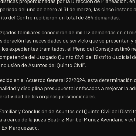
dísticas proporcionadas por la Dirección de Planeación, en 
periodo del uno de enero al 31 de marzo, las cinco instanci
rito del Centro recibieron un total de 384 demandas.
uzgados familiares conocieron de mil 112 demandas en el mi
ideración las necesidades de servicio que se presentan y p
 los expedientes tramitados, el Pleno del Consejo estimó n
mpetencia del Juzgado Quinto Civil del Distrito Judicial 
nclusión de Asuntos del Quinto Civil”.
ecido en el Acuerdo General 22/2024, esta determinación ob
nalidad y disciplina presupuestal enfocadas a mejorar la ad
eratividad de los órganos jurisdiccionales.
miliar y Conclusión de Asuntos del Quinto Civil del Distrito
 a cargo de la jueza Beatriz Maribel Muñoz Avendaño y est
el Ex Marquezado.