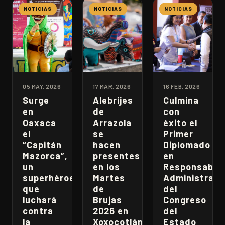
NOTICIAS
NOTICIAS
NOTICIAS
05 MAY. 2026
17 MAR. 2026
16 FEB. 2026
Surge
Alebrijes
Culmina
en
de
con
Oaxaca
Arrazola
éxito el
el
se
Primer
“Capitán
hacen
Diplomado
Mazorca”,
presentes
en
un
en los
Responsabili
superhéroe
Martes
Administrati
que
de
del
luchará
Brujas
Congreso
contra
2026 en
del
la
Xoxocotlán
Estado