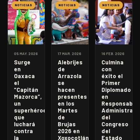
NOTICIAS
NOTICIAS
NOTICIAS
05 MAY. 2026
17 MAR. 2026
16 FEB. 2026
Surge
Alebrijes
Culmina
en
de
con
Oaxaca
Arrazola
éxito el
el
se
Primer
“Capitán
hacen
Diplomado
Mazorca”,
presentes
en
un
en los
Responsabili
superhéroe
Martes
Administrati
que
de
del
luchará
Brujas
Congreso
contra
2026 en
del
la
Xoxocotlán
Estado