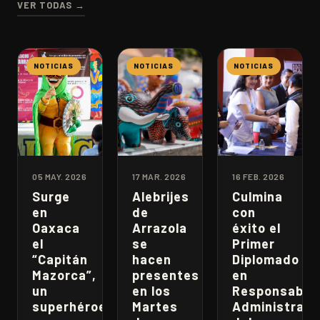
VER TODAS →
NOTICIAS
NOTICIAS
NOTICIAS
05 MAY. 2026
17 MAR. 2026
16 FEB. 2026
Surge
Alebrijes
Culmina
en
de
con
Oaxaca
Arrazola
éxito el
el
se
Primer
“Capitán
hacen
Diplomado
Mazorca”,
presentes
en
un
en los
Responsabili
superhéroe
Martes
Administrati