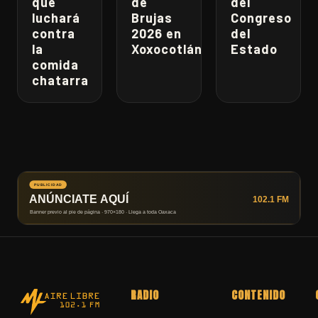
que
de
del
luchará
Brujas
Congreso
contra
2026 en
del
la
Xoxocotlán
Estado
comida
chatarra
RADIO
CONTENIDO