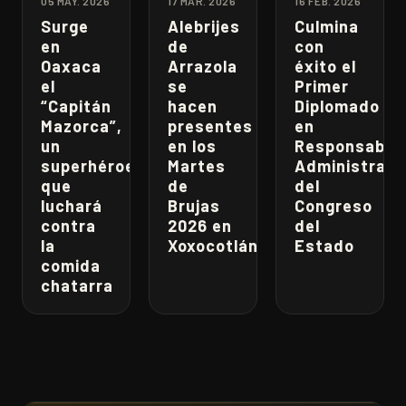
05 MAY. 2026
17 MAR. 2026
16 FEB. 2026
Surge
Alebrijes
Culmina
en
de
con
Oaxaca
Arrazola
éxito el
el
se
Primer
“Capitán
hacen
Diplomado
Mazorca”,
presentes
en
un
en los
Responsabili
superhéroe
Martes
Administrati
que
de
del
luchará
Brujas
Congreso
contra
2026 en
del
la
Xoxocotlán
Estado
comida
chatarra