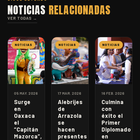
NOTICIAS
RELACIONADAS
VER TODAS →
NOTICIAS
NOTICIAS
NOTICIAS
05 MAY. 2026
17 MAR. 2026
16 FEB. 2026
Surge
Alebrijes
Culmina
en
de
con
Oaxaca
Arrazola
éxito el
el
se
Primer
“Capitán
hacen
Diplomado
Mazorca”,
presentes
en