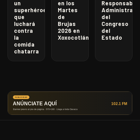
un
en los
Responsabili
superhéroe
Martes
Administrati
que
de
del
luchará
Brujas
Congreso
contra
2026 en
del
la
Xoxocotlán
Estado
comida
chatarra