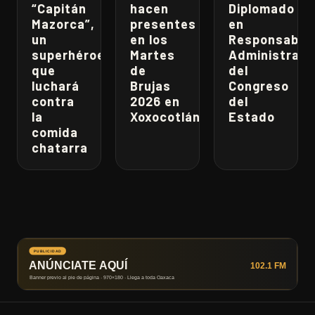
“Capitán
hacen
Diplomado
Mazorca”,
presentes
en
un
en los
Responsabili
superhéroe
Martes
Administrati
que
de
del
luchará
Brujas
Congreso
contra
2026 en
del
la
Xoxocotlán
Estado
comida
chatarra