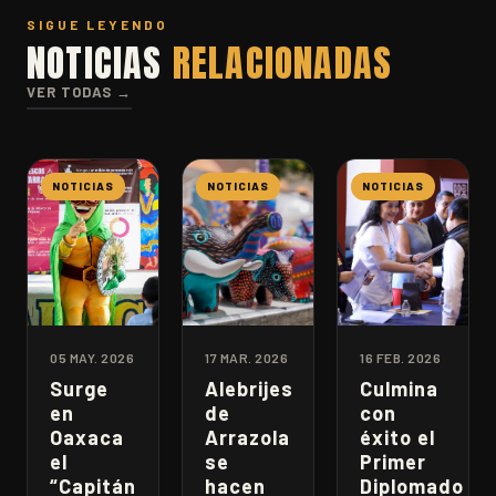
SIGUE LEYENDO
NOTICIAS
RELACIONADAS
VER TODAS →
NOTICIAS
NOTICIAS
NOTICIAS
05 MAY. 2026
17 MAR. 2026
16 FEB. 2026
Surge
Alebrijes
Culmina
en
de
con
Oaxaca
Arrazola
éxito el
el
se
Primer
“Capitán
hacen
Diplomado