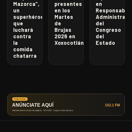
Mazorca”,
presentes
en
un
en los
Responsabili
superhéroe
Martes
Administrati
que
de
del
luchará
Brujas
Congreso
contra
2026 en
del
la
Xoxocotlán
Estado
comida
chatarra