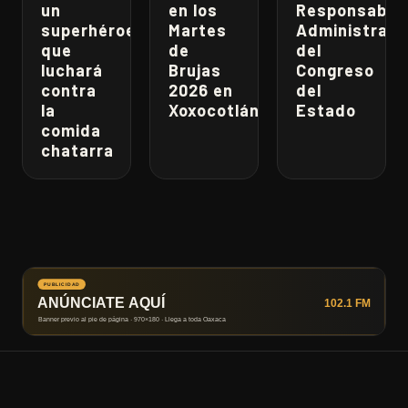
un
en los
Responsabili
superhéroe
Martes
Administrati
que
de
del
luchará
Brujas
Congreso
contra
2026 en
del
la
Xoxocotlán
Estado
comida
chatarra