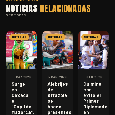
NOTICIAS
RELACIONADAS
VER TODAS →
NOTICIAS
NOTICIAS
NOTICIAS
05 MAY. 2026
17 MAR. 2026
16 FEB. 2026
Surge
Alebrijes
Culmina
en
de
con
Oaxaca
Arrazola
éxito el
el
se
Primer
“Capitán
hacen
Diplomado
Mazorca”,
presentes
en