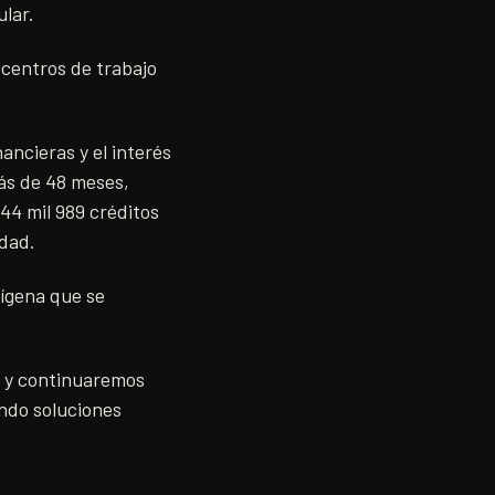
ular.
 centros de trabajo
ancieras y el interés
más de 48 meses,
44 mil 989 créditos
idad.
dígena que se
o y continuaremos
ndo soluciones