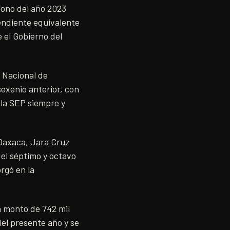
 bono del año 2023
pendiente equivalente
 el Gobierno del
a Nacional de
sexenio anterior, con
 la SEP siempre y
 Oaxaca, Jara Cruz
del séptimo y octavo
rgó en la
n monto de 742 mil
del presente año y se