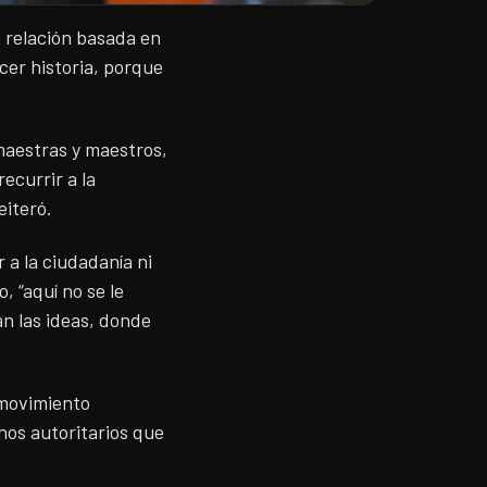
 relación basada en
cer historia, porque
 maestras y maestros,
ecurrir a la
eiteró.
r a la ciudadanía ni
, “aquí no se le
an las ideas, donde
l movimiento
nos autoritarios que